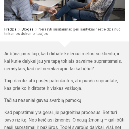
Pradžia
Blogas
Nerašyti susitarimai: geri santykiai neatleidžia nuo
tinkamos dokumentacijos
Ar būna jums taip, kad dirbate kelerius metus su klientu, ir
kai kurie dalykai jau yra tapę tokiais savaime suprantamais,
nerašytais, kad net nereikia apie tai kalbėtis?
Taip darote, abi pusės patenkintos, abi pusės suprantate,
kas prie ko ir dirbate ir viskas važiuoja.
Tačiau neseniai gavau svarbią pamoką.
Kad papratimai yra gerai, jie pagreitina procesus. Bet turi
savo riziką. Nes keičiasi žmonės. O naujų žmonių – gali būti
nauji supratimai ir pažiūros. Todėl svarbūs dalykai, visi, net