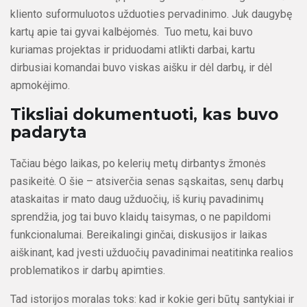
kliento suformuluotos užduoties pervadinimo. Juk daugybę
kartų apie tai gyvai kalbėjomės. Tuo metu, kai buvo
kuriamas projektas ir priduodami atlikti darbai, kartu
dirbusiai komandai buvo viskas aišku ir dėl darbų, ir dėl
apmokėjimo.
Tiksliai dokumentuoti, kas buvo
padaryta
Tačiau bėgo laikas, po kelerių metų dirbantys žmonės
pasikeitė. O šie – atsiverčia senas sąskaitas, senų darbų
ataskaitas ir mato daug užduočių, iš kurių pavadinimų
sprendžia, jog tai buvo klaidų taisymas, o ne papildomi
funkcionalumai. Bereikalingi ginčai, diskusijos ir laikas
aiškinant, kad įvesti užduočių pavadinimai neatitinka realios
problematikos ir darbų apimties.
Tad istorijos moralas toks: kad ir kokie geri būtų santykiai ir