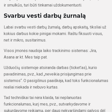
ir smulkūs, turi būti tinkamai uždokumentuoti.
Svarbu vesti darbų žurnalą
Labai svarbu vesti darbų žurnalą, darbų apskaitą, tiksliai už
kokius darbus kokie pinigai mokami. Raštu fiksuoti visus,
net ir mikro, susitarimus.
Visos įmonės naudoja laiko trackinimo sistemas: Jira,
Asana ar kt. Mes taip pat.
Užduočių sistemoje atsiranda darbas (ticket’as), kurio
pavadinimas, pvz., kad
„
neveikia prisijungimas prie
sistemos
“
. O pasigilinus paaiškėja, kad toks funkcionalumas
realiai niekada ir nebuvo kurtas.
Tad techniškai tai nėra klaida, tai neplanuotas
funkcionalumas, kurį mes, pvz., sutvarkydavome ir
sukurdavome reikiamą, per daug nekvaršindami galvos dėl