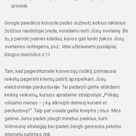
privedė.
Google paieškos konsolė padės sužinoti, kokius raktinius
žodžius naudotojai įveda, norėdami rasti Jūsų svetainę. Be
to, ji parodo įvairias klaidas, kurios gali turėti įtakos Jūsų
svetainės reitingams, pvz.: lėtai užkraunami puslapiai,
blogos nuorodos ir t.t.
Tam, kad pagerintumėte konversijų rodiklį, pirmiausia
reikėtų pagerinti klientų patirtį apsiperkant Jūsų
elektroninėje parduotuvėje. Tai padaryti galite atlikdami
keletą veiksmų, kuriuos aprašėme straipsnyje „Pirkėjų
viliojimo menas – į ką atkreipti dėmesį kuriant el.
parduotuvę?“. Taip pat visada galite kreiptis į mus. Mes
galime Jums padėti įdiegti minėtus įrankius, kurti
tolimesnę strategiją bei padėti žengti geresnės pirkimo
internetu patirties link.