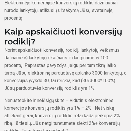
Elektroninėje komercijoje konversijų rodiklis dažniausiai
nurodo lankytojų, atlikusių užsakymą Jūsų svetainėje,
procentą.
Kaip apskaičiuoti konversijų
rodiklį?
Norint apskaičiuoti konversijų rodiklį, lankytojų veiksmus
daliname iš lankytojų skaičiaus ir dauginame iš 100
procentų. Paprastas pavyzdys: jeigu per tam tikrą laiko
tarpą Jūsų elektroninę parduotuvę aplanko 3000 lankytojų, o
konversijas įvykdo 30, tai reiškia, kad (30/3000*100%)
Jūsų parduotuvės konversijų rodiklis yra 1%.
Nenustebkite ir neišsigąskite – vidutinis elektroninės
komercijos konversijų rodiklis yra 1% – 2%.
Net viską
atliekant gerai, konversijų rodiklis retai kada perkopia 2%
ribą. Iš tiesių, Jūs netgi turėtumėte siekti 2%+ konversijų
rodiklio. Taigi, kaip tai padaryti?