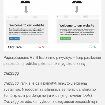
Paprasčiausias A / B testavimo pavyzdys – kaip pasikeičia
paspaudimų rodiklis, pakeitus tik mygtuko dizainą.
CrazyEgg
CrazyEgg
įrankis leidžia pamatyti lankytojų elgseną
svetainėje. Naudodamas šiluminius žemėlapius, slinkimo
žemėlapius ir perdengimo įrankius (angl.
overlay tools
)
CrazyEgg
parodo, kur įvykdoma daugiausiai paspaudimų ir