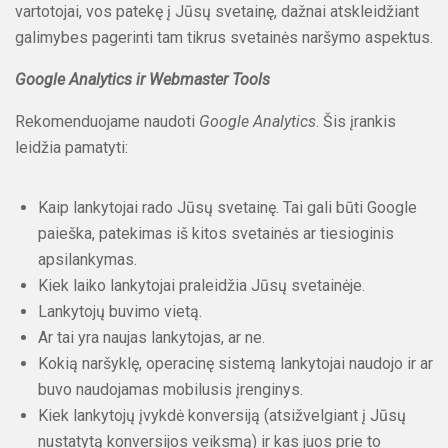
vartotojai, vos patekę į Jūsų svetainę, dažnai atskleidžiant
galimybes pagerinti tam tikrus svetainės naršymo aspektus.
Google Analytics ir Webmaster Tools
Rekomenduojame naudoti
Google Analytics
. Šis įrankis
leidžia pamatyti:
Kaip lankytojai rado Jūsų svetainę. Tai gali būti Google
paieška, patekimas iš kitos svetainės ar tiesioginis
apsilankymas.
Kiek laiko lankytojai praleidžia Jūsų svetainėje.
Lankytojų buvimo vietą.
Ar tai yra naujas lankytojas, ar ne.
Kokią naršyklę, operacinę sistemą lankytojai naudojo ir ar
buvo naudojamas mobilusis įrenginys.
Kiek lankytojų įvykdė konversiją (atsižvelgiant į Jūsų
nustatytą konversijos veiksmą) ir kas juos prie to