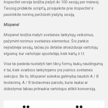
Inspectlet
versija leidžia įrašyti iki 100 sesijų per mėnesį.
Tiesiog pridėkite script’ą, prisijunkite prie
Inspectlet
ir
pasirinkite norimą peržiūrėti įrašytą sesiją.
Mixpanel
Mixpanel
leidžia matyti svetainės lankytojų veiksmus,
pažymint norimus svetainės elementus. Šis įrankis
neįrašinėja sesijų, tačiau jis detaliai atvaizduoja vartotojų
elgseną: kur vartotojai spustelėja, kiek kartų ir t.t.
Visa tai padeda nustatyti tam tikrų formų laukų naudingumą
ir tai, kiek svarbios lankytojams yra įvairios svetainės
sekcijos. Be to,
Mixpanel
suteikia galimybę naudoti A / B
testavimą. A / B testavimas parodo, kurie laukai ar
išdėstymai labiau pritraukia vartotojus atlikti konversiją.