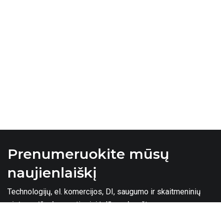
Prenumeruokite mūsų
naujienlaiškį
Technologijų, el. komercijos, DI, saugumo ir skaitmeninių
sistemų įžvalgos – tiesiai į Jūsų el. paštą.