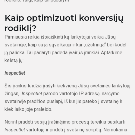
Kaip optimizuoti konversijų
rodiklį?
Pirmiausia reikia išsiaiškinti ką lankytojai veikia Jūsų
svetainėje, kaip su ja sąveikauja ir kur „užstringa“ bei kodėl
ją palieka. Tai padaryti padeda įvairūs įrankiai. Aptarkime
keletą jų:
Inspectlet
Šis įrankis leidžia įrašyti kiekvieną Jūsų svetainės lankytojų
žingsnį.
Inspectlet
parodo vartotojo IP adresą, naršymo
svetainėje pradžios puslapį, iš kur jis pateko į svetainę ir
kiek laiko joje praleido.
Norint pradėti sesijų įrašinėjimo procesą tereikia susikurti
Inspectlet
vartotoją ir pridėti į svetainę script’ą. Nemokama