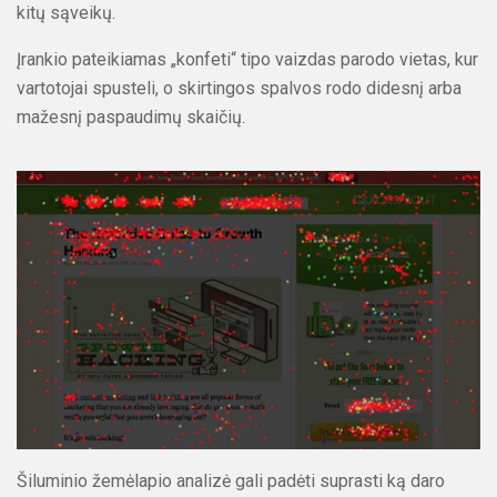
kitų sąveikų.
Įrankio pateikiamas „konfeti“ tipo vaizdas parodo vietas, kur
vartotojai spusteli, o skirtingos spalvos rodo didesnį arba
mažesnį paspaudimų skaičių.
Šiluminio žemėlapio analizė gali padėti suprasti ką daro