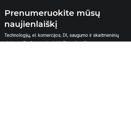
Prenumeruokite mūsų
naujienlaiškį
Technologijų, el. komercijos, DI, saugumo ir skaitmeninių
sistemų įžvalgos – tiesiai į Jūsų el. paštą.
Sutinku su
privatumo politika
Prenumeruoti