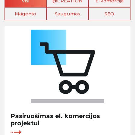
Visi
@CREATION
E-komercija
Magento
Saugumas
SEO
Pasiruošimas el. komercijos
projektui