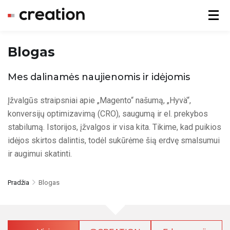
Menu
Blogas
Mes dalinamės naujienomis ir idėjomis
Įžvalgūs straipsniai apie „Magento“ našumą, „Hyvä“,
konversijų optimizavimą (CRO), saugumą ir el. prekybos
stabilumą. Istorijos, įžvalgos ir visa kita. Tikime, kad puikios
idėjos skirtos dalintis, todėl sukūrėme šią erdvę smalsumui
ir augimui skatinti.
Pradžia
Blogas